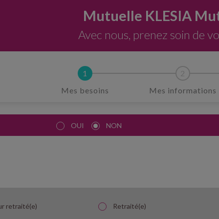
Mutuelle KLESIA Mut
Avec nous, prenez soin de v
Mes besoins
Mes informations
OUI
NON
r retraité(e)
Retraité(e)