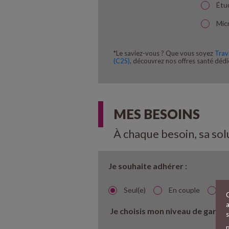
Étu
Mic
*Le saviez-vous ? Que vous soyez
Trav
(C2S)
, découvrez nos offres santé dédi
MES BESOINS
À chaque besoin, sa sol
Je souhaite adhérer :
Seul(e)
En couple
En
C
Je choisis mon niveau de garant
s
P