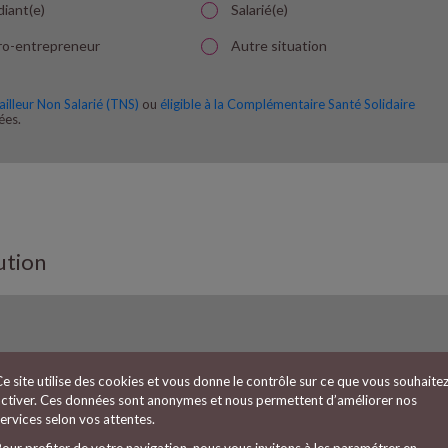
diant(e)
Salarié(e)
ro-entrepreneur
Autre situation
ailleur Non Salarié (TNS)
ou
éligible à la Complémentaire Santé Solidaire
ées.
ution
 famille
e site utilise des cookies et vous donne le contrôle sur ce que vous souhaite
activer. Ces données sont anonymes et nous permettent d’améliorer nos
ie
ervices selon vos attentes.
our profiter de votre navigation, nous vous invitons à les paramétrer en