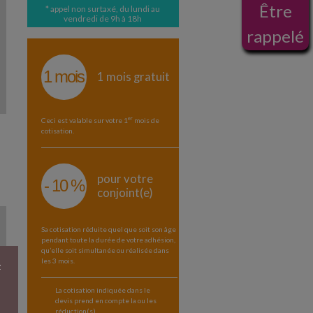
Être
* appel non surtaxé, du lundi au
vendredi de 9h à 18h
rappelé
1 mois
1 mois gratuit
er
Ceci est valable sur votre 1
mois de
cotisation.
pour votre
- 10 %
conjoint(e)
Sa cotisation réduite quel que soit son âge
pendant toute la durée de votre adhésion,
qu’elle soit simultanée ou réalisée dans
les 3 mois.
z
La cotisation indiquée dans le
devis prend en compte la ou les
réduction(s).